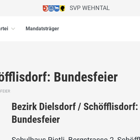
SVP WEHNTAL
rtei
Mandatsträger
öfflisdorf: Bundesfeier
FEIER
Bezirk Dielsdorf / Schöfflisdorf:
Bundesfeier
Schulhaus Rietli, Bergstrasse 2, Schöffl