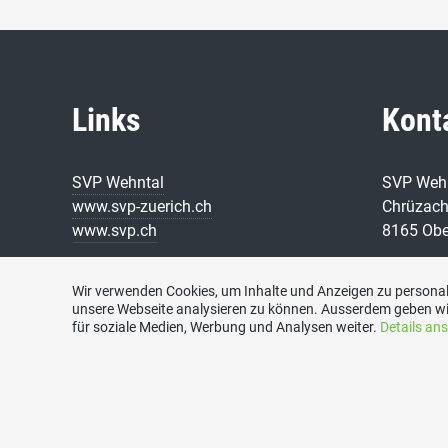
Links
Kont
SVP Wehntal
SVP Weh
www.svp-zuerich.ch
Chrüzach
www.svp.ch
8165 Ob
Telefon
076 344 
Wir verwenden Cookies, um Inhalte und Anzeigen zu personali
unsere Webseite analysieren zu können. Ausserdem geben wi
E-Mail
für soziale Medien, Werbung und Analysen weiter.
Details an
g.m.Scha