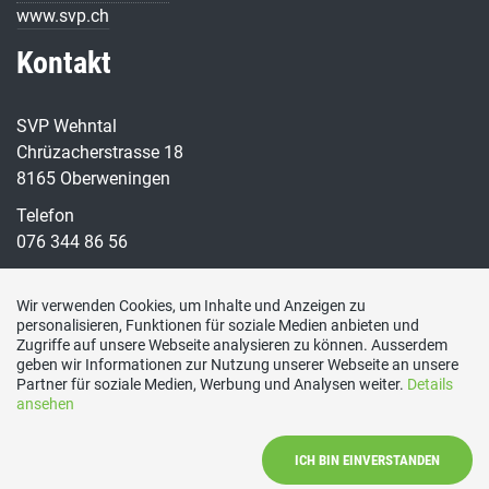
www.svp.ch
Kontakt
SVP Wehntal
Chrüzacherstrasse 18
8165 Oberweningen
Telefon
076 344 86 56
E-Mail
g.m.Schaerer@bluewin.ch
Wir verwenden Cookies, um Inhalte und Anzeigen zu
personalisieren, Funktionen für soziale Medien anbieten und
Social Media
Zugriffe auf unsere Webseite analysieren zu können. Ausserdem
geben wir Informationen zur Nutzung unserer Webseite an unsere
Partner für soziale Medien, Werbung und Analysen weiter.
Details
Besuchen Sie uns bei:
ansehen
Webmaster
ICH BIN EINVERSTANDEN